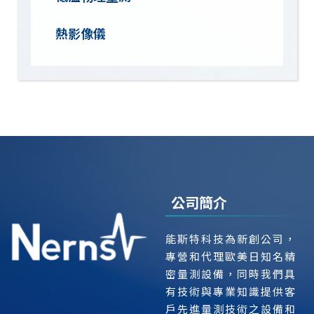
熱影像儀
公司簡介
能斯特科技為新創公司，
專營和代理歐美日知名精
密量測設備，同時我們具
有技術與專業知識提供客
戶先進量測技術之設備和