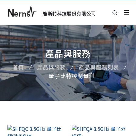
能斯特科技股份有限公司
產品與服務
首頁
產品與服務
產品與服務列表
量子比特控制量測