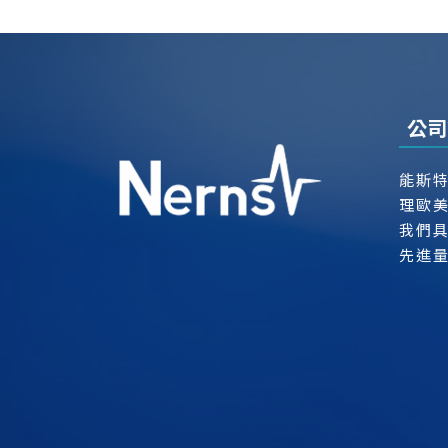
公司
能斯
理歐
我們
先進