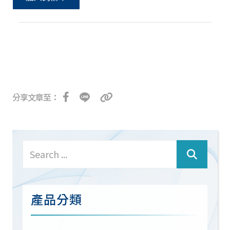
分享文章至：
產品分類