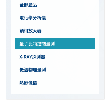
全部產品
電化學分析儀
鎖相放大器
量子比特控制量測
X-RAY探測器
低溫物理量測
熱影像儀