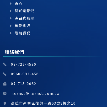
首頁
關於能斯特
產品與服務
最新消息
聯絡我們
聯絡我們
07-722-4530
0960-092-458
07-715-0062
nernst@nernst.com.tw
高雄市新興區復興一路63號8樓之10