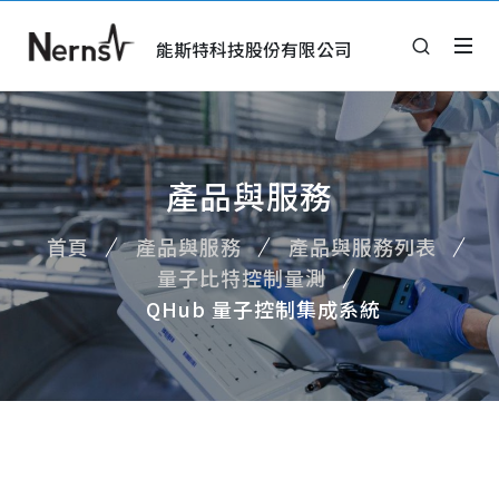
能斯特科技股份有限公司
產品與服務
首頁
產品與服務
產品與服務列表
量子比特控制量測
QHub 量子控制集成系統