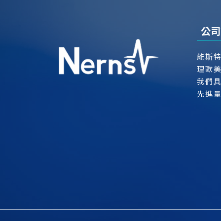
公司
能斯
理歐
我們
先進