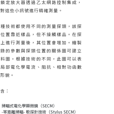
復鎖定放大器透過乙太網路控制集成，
以對這些小訊號進行精確測量。
每種技術都使用不同的測量探頭，該探
頭位置靠近樣品，但不接觸樣品。在探
頭上進行測量後，其位置會增加。繪製
記錄的參數與探頭位置的關係圖可建立
資料圖。根據技術的不同，此圖可以表
示局部電化學電流、阻抗、相對功函數
或形貌。
包含：
掃瞄式電化學顯微鏡（SECM）
-等距離掃瞄- 軟探針技術（Stylus SECM）