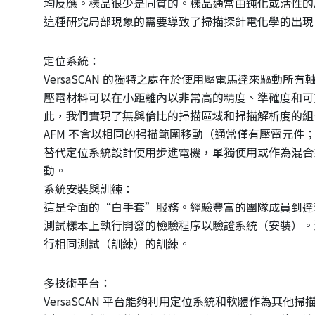
均反應。樣品很少是同質的。樣品通常由鈍化或活性的
這種研究局部現象的需要導致了掃描探針電化學的出現
定位系統：
VersaSCAN 的獨特之處在於使用壓電馬達來驅動所有
壓電材料可以在小距離內以非常高的精度、準確度和可
此，我們實現了無與倫比的掃描區域和掃描解析度的組
AFM 不會以相同的掃描範圍移動（通常僅有壓電元件
替代定位系統設計使用步進電機，單獨使用或作為混合
動。
系統安裝與訓練：
這是全面的“白手套”服務。經驗豐富的團隊成員到達現
測試樣本上執行開發的檢驗程序以驗證系統（安裝）。
行相同測試（訓練）的訓練。
多技術平台：
VersaSCAN 平台能夠利用定位系統和軟體作為其他掃