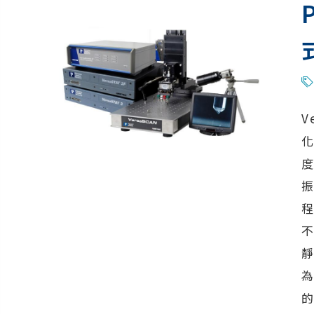
V
度
的