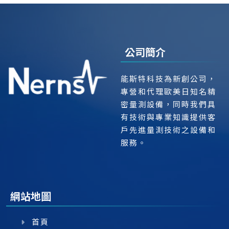
公司簡介
能斯特科技為新創公司，
專營和代理歐美日知名精
密量測設備，同時我們具
有技術與專業知識提供客
戶先進量測技術之設備和
服務。
網站地圖
首頁