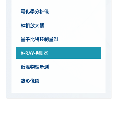
電化學分析儀
鎖相放大器
量子比特控制量測
X-RAY探測器
低溫物理量測
熱影像儀