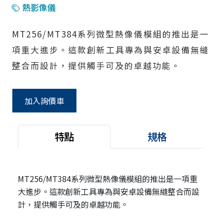
熱影像儀
MT256/MT384系列微型熱像儀模組的推出是一
項重大進步。這款創新工具專為與安卓設備無縫
整合而設計，提供觸手可及的卓越功能。
加入詢價車
特點
規格
MT256/MT384系列微型熱像儀模組的推出是一項重
大進步。這款創新工具專為與安卓設備無縫整合而設
計，提供觸手可及的卓越功能。