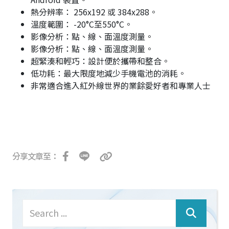
熱分辨率： 256x192 或 384x288。
溫度範圍： -20°C至550°C。
影像分析：點、線、面溫度測量。
影像分析：點、線、面溫度測量。
超緊湊和輕巧：設計便於攜帶和整合。
低功耗：最大限度地減少手機電池的消耗。
非常適合進入紅外線世界的業餘愛好者和專業人士
分享文章至：