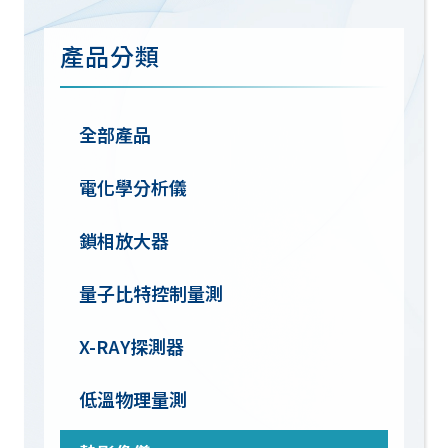
產品分類
全部產品
電化學分析儀
鎖相放大器
量子比特控制量測
X-RAY探測器
低溫物理量測