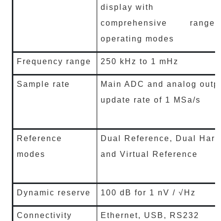
display with
comprehensive rang
operating modes
Frequency range
250 kHz to 1 mHz
Sample rate
Main ADC and analog outp
update rate of 1 MSa/s
Reference
Dual Reference, Dual Har
modes
and Virtual Reference
Dynamic reserve
100 dB for 1 nV / √Hz
Connectivity
Ethernet, USB, RS232