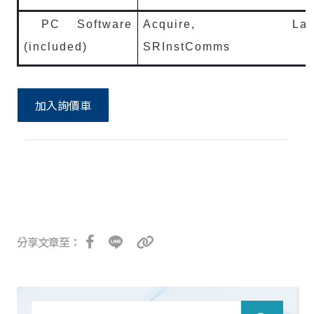
PC Software
Acquire, LabVi
(included)
SRInstComms
加入詢價車
分享文章至：