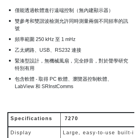
僅能透過軟體進行遠端控制（無內建顯示器）
雙參考和雙諧波檢測允許同時測量兩個不同頻率的訊
號
頻率範圍
250 kHz
至
1 mHz
乙太網路、
USB
、
RS232
連接
緊湊型設計，無機械風扇，完全靜音，對於聲學研究
特別有用
包含軟體
-
取得
PC
軟體、瀏覽器控制軟體、
LabView
和
SRInstComms
Specifications
7270
Display
Large, easy-to-use built-in