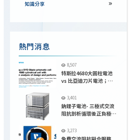
知識分享
熱門消息
8,507
特斯拉4680大圓柱電池
vs 比亞迪刀片電池；
Solartron 9300應用
3,401
鈉鋰子電池- 三極式交流
阻抗剖析循環後正負極界
面之變化
3,273
免費交流阻抗擬合服務