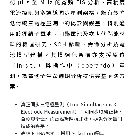
配 μHz 至 MHz 的寬頻 EIS 分析、高精度
電流控制與多通道同步量測架構，能有效降
低傳統三電極量測中的偽影與誤差，特別適
用於鋰離子電池、固態電池及次世代儲能材
料的機理研究、SOH 診斷、壽命分析及電
池模型建構。其模組化架構亦支援原位
（in-situ）與操作中（operando）量
測，為電池全生命週期分析提供完整解決方
案。
真正同步三電極量測（True Simultaneous 3-
Electrode Measurement）：可同步取得正極、
負極與全電池的電壓及阻抗訊號，避免分次量測
造成的誤差。
高精度 FRA 技術：採用 Solartron 經典