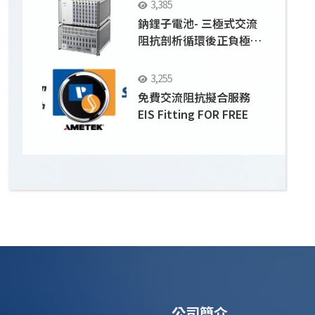
3,385
鈉鋰子電池- 三極式交流
阻抗剖析循環後正負極界
面之變化
3,255
免費交流阻抗擬合服務
EIS Fitting FOR FREE
公司簡介