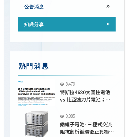
公告消息
知識分享
熱門消息
8,479
特斯拉4680大圓柱電池
vs 比亞迪刀片電池；
Solartron 9300應用
3,385
鈉鋰子電池- 三極式交流
阻抗剖析循環後正負極界