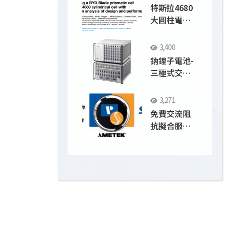
特斯拉4680
大圓柱電池
vs 比亞迪刀
片電池；
3,400
Solartron
鈉鋰子電池-
9300應用
三極式交流
阻抗剖析循
環後正負極
3,271
界面之變化
免費交流阻
抗擬合服務
EIS Fitting
FOR FREE