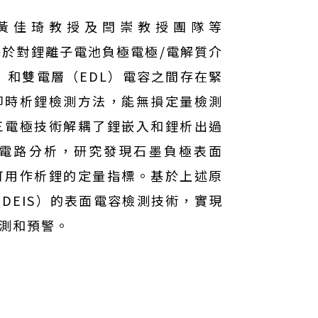
黃佳琦教授及閆崇教授團隊等
0365)，基於對鋰離子電池負極電極/電解質介
）和雙電層（EDL）電容之間存在緊
即時析鋰檢測方法，能無損定量檢測
對三電極技術解耦了鋰嵌入和鋰析出過
電路分析，研究發現石墨負極表面
可用作析鋰的定量指標。基於上述原
DEIS）的表面電容檢測技術，實現
測和預警。