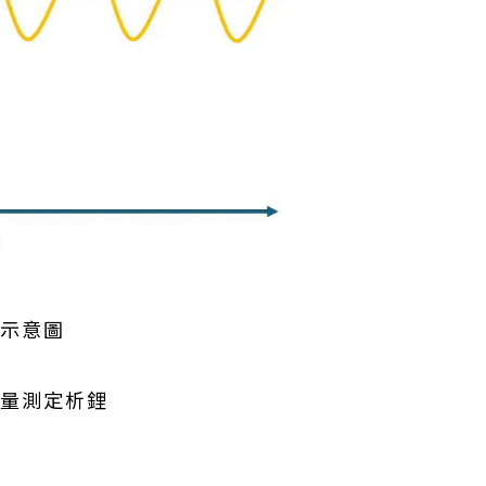
IS示意圖
損定量測定析鋰