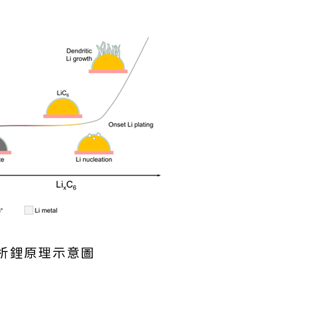
試析鋰原理示意圖