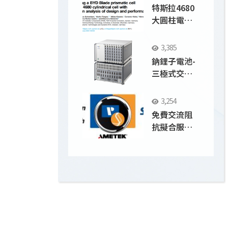
特斯拉4680
大圓柱電池
vs 比亞迪刀
片電池；
3,385
Solartron
鈉鋰子電池-
9300應用
三極式交流
阻抗剖析循
環後正負極
3,254
界面之變化
免費交流阻
抗擬合服務
EIS Fitting
FOR FREE